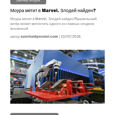
Моура метит в Marvel. Злодей найден?
Моура метит в Marvel. Злодей найден?Бразильский
актёр может воплотить одного из главных злодеев
вселенной
автор
sunrisedyecolor.com
10/07/2026