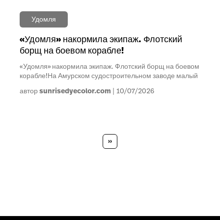
Удомля
«Удомля» накормила экипаж. Флотский
борщ на боевом корабле!
«Удомля» накормила экипаж. Флотский борщ на боевом
корабле!На Амурском судостроительном заводе малый
автор
sunrisedyecolor.com
10/07/2026
Нумерация
страниц
Следующая
››
страница