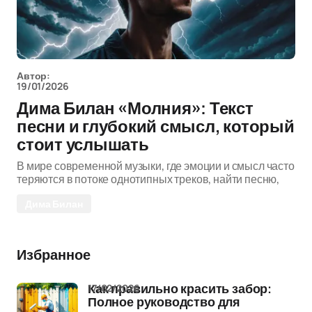
Автор:
19/01/2026
Дима Билан «Молния»: Текст
песни и глубокий смысл, который
стоит услышать
В мире современной музыки, где эмоции и смысл часто
теряются в потоке однотипных треков, найти песню,
Дима Билан
Избранное
17/02/2026
Как правильно красить забор:
Полное руководство для