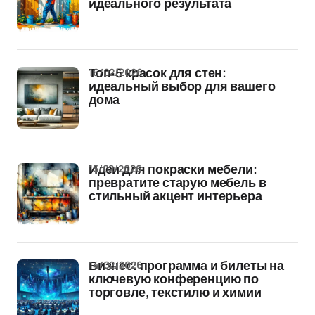
идеального результата
16/02/2026
Топ-5 красок для стен:
идеальный выбор для вашего
дома
15/02/2026
Идеи для покраски мебели:
превратите старую мебель в
стильный акцент интерьера
14/02/2026
Бизнес: программа и билеты на
ключевую конференцию по
торговле, текстилю и химии