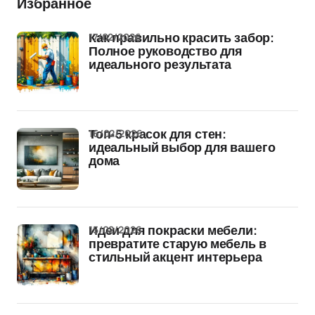
Избранное
17/02/2026
Как правильно красить забор:
Полное руководство для
идеального результата
16/02/2026
Топ-5 красок для стен:
идеальный выбор для вашего
дома
15/02/2026
Идеи для покраски мебели:
превратите старую мебель в
стильный акцент интерьера