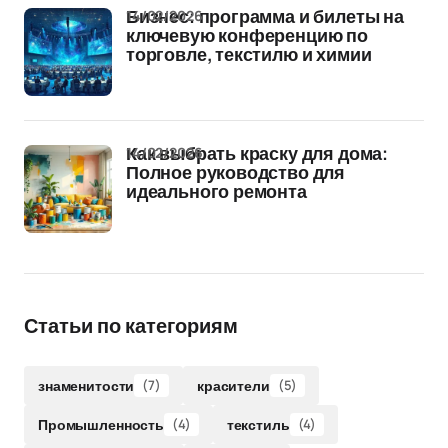
14/02/2026
Бизнес: программа и билеты на
ключевую конференцию по
торговле, текстилю и химии
14/02/2026
Как выбрать краску для дома:
Полное руководство для
идеального ремонта
Статьи по категориям
знаменитости
(7)
красители
(5)
Промышленность
(4)
текстиль
(4)