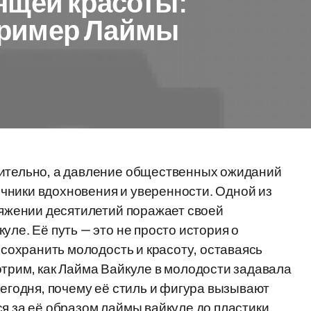
ящей красоты:
ример Лаймы
мительно, а давление общественных ожиданий
чники вдохновения и уверенности. Одной из
отяжении десятилетий поражает своей
уле. Её путь — это не просто история о
к сохранить молодость и красоту, оставаясь
отрим, как Лайма Вайкуле в молодости задавала
сегодня, почему её стиль и фигура вызывают
я за её образом лаймы вайкуле до пластики.