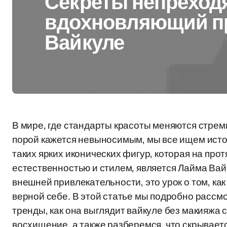
Секреты непреход
вдохновляющий п
Вайкуле
В мире, где стандарты красоты меняются стре
порой кажется невыносимым, мы все ищем исто
таких ярких иконических фигур, которая на пр
естественностью и стилем, является Лайма Вайк
внешней привлекательности, это урок о том, ка
верной себе. В этой статье мы подробно рассм
тренды, как она выглядит вайкуле без макияжа 
восхищение, а также разберемся, что скрываетс