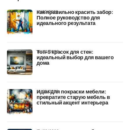
17/02/2026
Как правильно красить забор:
Полное руководство для
идеального результата
16/02/2026
Топ-5 красок для стен:
идеальный выбор для вашего
дома
15/02/2026
Идеи для покраски мебели:
превратите старую мебель в
стильный акцент интерьера