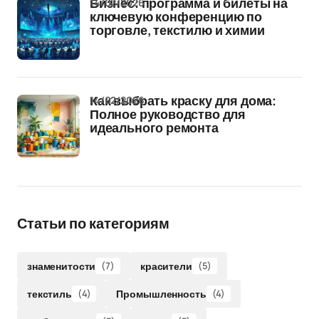
14/02/2026
Бизнес: программа и билеты на
ключевую конференцию по
торговле, текстилю и химии
14/02/2026
Как выбрать краску для дома:
Полное руководство для
идеального ремонта
Статьи по категориям
знаменитости
(7)
красители
(5)
текстиль
(4)
Промышленность
(4)