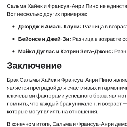
Сальма Хайек и Франсуа-Анри Пино не единстве
Вот несколько других примеров:
Джордж и Амаль Клуни:
Разница в возраст
Бейонсе и Джей-Зи:
Разница в возрасте со
Майкл Дуглас и Кэтрин Зета-Джонс:
Разни
Заключение
Брак Сальмы Хайек и Франсуа-Анри Пино являет
является преградой для счастливых и гармонич
ключевыми факторами успешного брака являютс
помнить, что каждый брак уникален, и возраст —
которые могут влиять на отношения.
В конечном итоге, Сальма и Франсуа-Анри дем