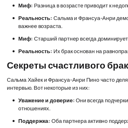
Миф:
Разница в возрасте приводит к недо
Реальность:
Сальма и Франсуа-Анри демо
важнее возраста.
Миф:
Старший партнер всегда доминирует
Реальность:
Их брак основан на равноправ
Секреты счастливого бра
Сальма Хайек и Франсуа-Анри Пино часто делят
интервью. Вот некоторые из них:
Уважение и доверие:
Они всегда подчерки
отношениях.
Поддержка:
Оба партнера активно поддерж