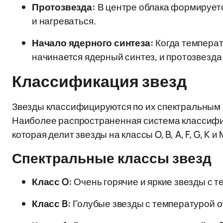
Протозвезда:
В центре облака формируетс
и нагреваться.
Начало ядерного синтеза:
Когда температу
начинается ядерный синтез, и протозвезда
Классификация звезд
Звезды классифицируются по их спектральным 
Наиболее распространенная система классифи
которая делит звезды на классы O, B, A, F, G, K 
Спектральные классы звезд
Класс O:
Очень горячие и яркие звезды с т
Класс B:
Голубые звезды с температурой от