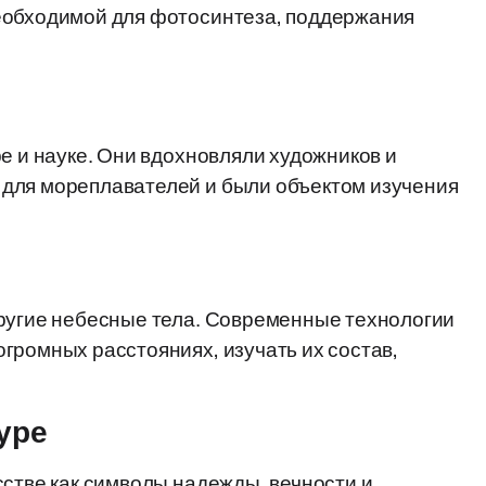
еобходимой для фотосинтеза, поддержания
е и науке. Они вдохновляли художников и
для мореплавателей и были объектом изучения
другие небесные тела. Современные технологии
громных расстояниях, изучать их состав,
уре
сстве как символы надежды, вечности и