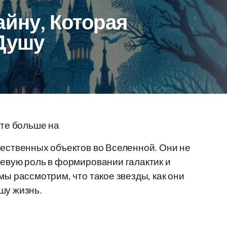
айну, Которая
 Душу
йте больше на
чественных объектов во Вселенной. Они не
чевую роль в формировании галактик и
мы рассмотрим, что такое звезды, как они
шу жизнь.