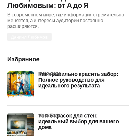
Любимовым: от А до Я
В современном мире, где информация стремительно
меняется, а интересы аудитории постоянно
расширяются,
Даниил Любимов
Избранное
17/02/2026
Как правильно красить забор:
Полное руководство для
идеального результата
16/02/2026
Топ-5 красок для стен:
идеальный выбор для вашего
дома