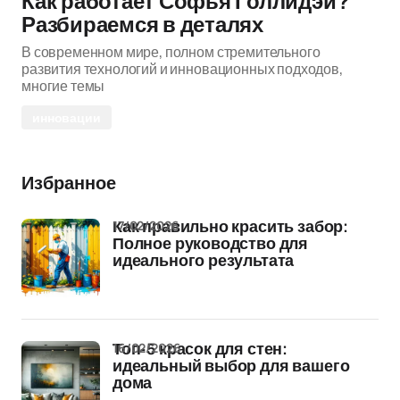
Как работает Софья Голлидэй?
Разбираемся в деталях
В современном мире, полном стремительного
развития технологий и инновационных подходов,
многие темы
инновации
Избранное
17/02/2026
Как правильно красить забор:
Полное руководство для
идеального результата
16/02/2026
Топ-5 красок для стен:
идеальный выбор для вашего
дома