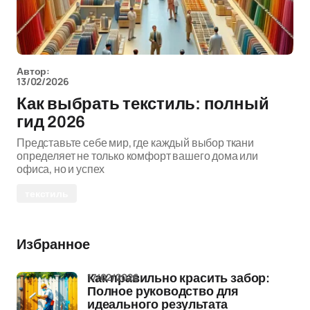
Автор:
13/02/2026
Как выбрать текстиль: полный
гид 2026
Представьте себе мир, где каждый выбор ткани
определяет не только комфорт вашего дома или
офиса, но и успех
текстиль
Избранное
17/02/2026
Как правильно красить забор:
Полное руководство для
идеального результата