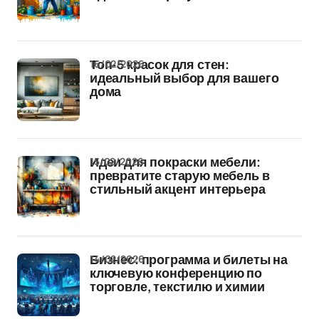
16/02/2026
Топ-5 красок для стен:
идеальный выбор для вашего
дома
15/02/2026
Идеи для покраски мебели:
превратите старую мебель в
стильный акцент интерьера
14/02/2026
Бизнес: программа и билеты на
ключевую конференцию по
торговле, текстилю и химии